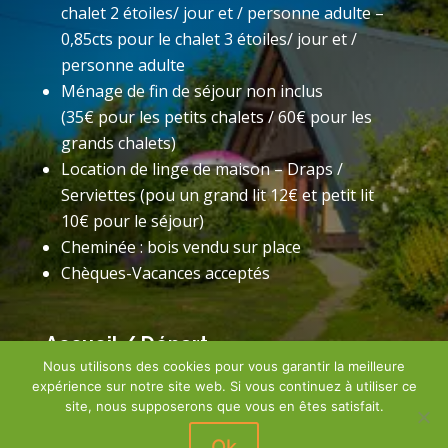
chalet 2 étoiles/ jour et / personne adulte –
0,85cts pour le chalet 3 étoiles/ jour et /
personne adulte
Ménage de fin de séjour non inclus
(35€ pour les petits chalets / 60€ pour les
grands chalets)
Location de linge de maison – Draps /
Serviettes (pou un grand lit 12€ et petit lit
10€ pour le séjour)
Cheminée : bois vendu sur place
Chèques-Vacances acceptés
Accueil / Départ
Nous utilisons des cookies pour vous garantir la meilleure
Accueil à l’arrivée de 16 h 00 à 18 h 00
expérience sur notre site web. Si vous continuez à utiliser ce
État des lieux / Départ entre 8 h 00 et 10 h 00
site, nous supposerons que vous en êtes satisfait.
Ok