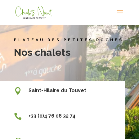
PLATEAU DES PETITES ROCHES
Nos chalets

Saint-Hilaire du Touvet

+33 (0)4 76 08 32 74